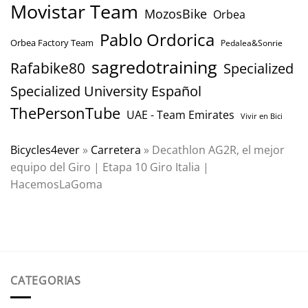
Movistar Team
MozosBike
Orbea
Pablo Ordorica
Orbea Factory Team
Pedalea&Sonrie
sagredotraining
Rafabike80
Specialized
Specialized University Español
ThePersonTube
UAE - Team Emirates
Vivir en Bici
Bicycles4ever
»
Carretera
»
Decathlon AG2R, el mejor
equipo del Giro | Etapa 10 Giro Italia |
HacemosLaGoma
CATEGORIAS