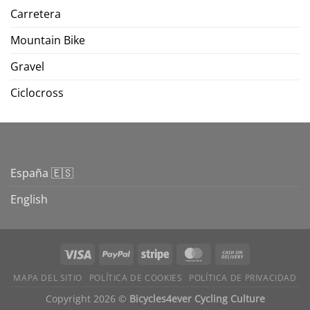
Carretera
Mountain Bike
Gravel
Ciclocross
España 🇪🇸
English
Visa
PayPal
Stripe
MasterCard
Cash
On
MAPA DEL SITIO
POLÍTICA DE COOKIES
POLÍTICA DE PRIVACIDAD
Delivery
Copyright 2026 ©
Bicycles4ever Cycling Culture