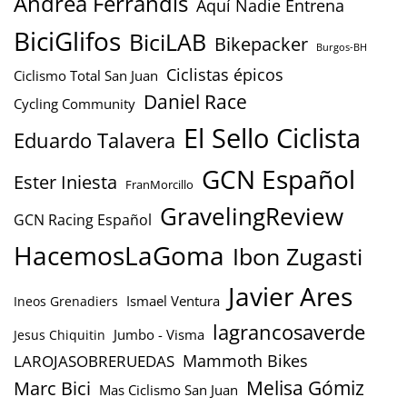
Andrea Ferrandis
Aquí Nadie Entrena
BiciGlifos
BiciLAB
Bikepacker
Burgos-BH
Ciclistas épicos
Ciclismo Total San Juan
Daniel Race
Cycling Community
El Sello Ciclista
Eduardo Talavera
GCN Español
Ester Iniesta
FranMorcillo
GravelingReview
GCN Racing Español
HacemosLaGoma
Ibon Zugasti
Javier Ares
Ismael Ventura
Ineos Grenadiers
lagrancosaverde
Jumbo - Visma
Jesus Chiquitin
Mammoth Bikes
LAROJASOBRERUEDAS
Marc Bici
Melisa Gómiz
Mas Ciclismo San Juan