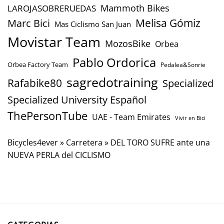
Mammoth Bikes
LAROJASOBRERUEDAS
Marc Bici
Melisa Gómiz
Mas Ciclismo San Juan
Movistar Team
MozosBike
Orbea
Pablo Ordorica
Orbea Factory Team
Pedalea&Sonrie
sagredotraining
Rafabike80
Specialized
Specialized University Español
ThePersonTube
UAE - Team Emirates
Vivir en Bici
Bicycles4ever
»
Carretera
»
DEL TORO SUFRE ante una
NUEVA PERLA del CICLISMO