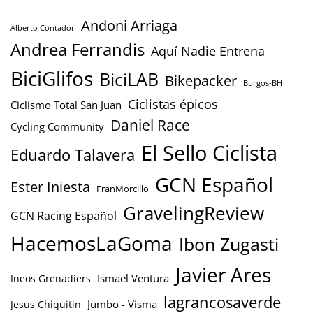
Andoni Arriaga
Alberto Contador
Andrea Ferrandis
Aquí Nadie Entrena
BiciGlifos
BiciLAB
Bikepacker
Burgos-BH
Ciclistas épicos
Ciclismo Total San Juan
Daniel Race
Cycling Community
El Sello Ciclista
Eduardo Talavera
GCN Español
Ester Iniesta
FranMorcillo
GravelingReview
GCN Racing Español
HacemosLaGoma
Ibon Zugasti
Javier Ares
Ismael Ventura
Ineos Grenadiers
lagrancosaverde
Jumbo - Visma
Jesus Chiquitin