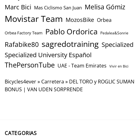
Marc Bici
Melisa Gómiz
Mas Ciclismo San Juan
Movistar Team
MozosBike
Orbea
Pablo Ordorica
Orbea Factory Team
Pedalea&Sonrie
sagredotraining
Rafabike80
Specialized
Specialized University Español
ThePersonTube
UAE - Team Emirates
Vivir en Bici
Bicycles4ever
»
Carretera
»
DEL TORO y ROGLIC SUMAN
BONUS | VAN UDEN SORPRENDE
CATEGORIAS