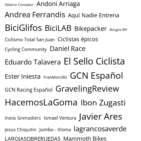
Andoni Arriaga
Alberto Contador
Andrea Ferrandis
Aquí Nadie Entrena
BiciGlifos
BiciLAB
Bikepacker
Burgos-BH
Ciclistas épicos
Ciclismo Total San Juan
Daniel Race
Cycling Community
El Sello Ciclista
Eduardo Talavera
GCN Español
Ester Iniesta
FranMorcillo
GravelingReview
GCN Racing Español
HacemosLaGoma
Ibon Zugasti
Javier Ares
Ismael Ventura
Ineos Grenadiers
lagrancosaverde
Jumbo - Visma
Jesus Chiquitin
Mammoth Bikes
LAROJASOBRERUEDAS