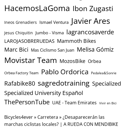
HacemosLaGoma
Ibon Zugasti
Javier Ares
Ismael Ventura
Ineos Grenadiers
lagrancosaverde
Jumbo - Visma
Jesus Chiquitin
Mammoth Bikes
LAROJASOBRERUEDAS
Marc Bici
Melisa Gómiz
Mas Ciclismo San Juan
Movistar Team
MozosBike
Orbea
Pablo Ordorica
Orbea Factory Team
Pedalea&Sonrie
sagredotraining
Rafabike80
Specialized
Specialized University Español
ThePersonTube
UAE - Team Emirates
Vivir en Bici
Bicycles4ever
»
Carretera
»
¿Desaparecerán las
marchas ciclistas locales? | A RUEDA CON MENDIBIKE