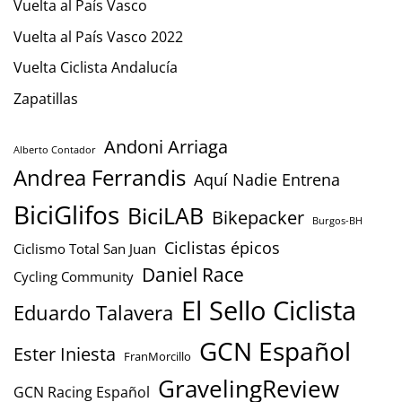
Vuelta al País Vasco
Vuelta al País Vasco 2022
Vuelta Ciclista Andalucía
Zapatillas
Andoni Arriaga
Alberto Contador
Andrea Ferrandis
Aquí Nadie Entrena
BiciGlifos
BiciLAB
Bikepacker
Burgos-BH
Ciclistas épicos
Ciclismo Total San Juan
Daniel Race
Cycling Community
El Sello Ciclista
Eduardo Talavera
GCN Español
Ester Iniesta
FranMorcillo
GravelingReview
GCN Racing Español