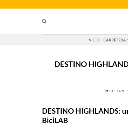
Saltar
al
contenido
INICIO
CARRETERA
DESTINO HIGHLANDS:
POSTED ON
1
DESTINO HIGHLANDS: un
BiciLAB