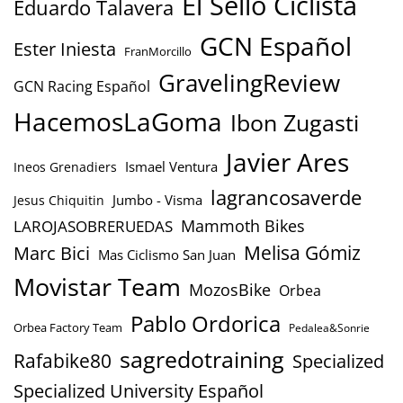
El Sello Ciclista
Eduardo Talavera
GCN Español
Ester Iniesta
FranMorcillo
GravelingReview
GCN Racing Español
HacemosLaGoma
Ibon Zugasti
Javier Ares
Ismael Ventura
Ineos Grenadiers
lagrancosaverde
Jumbo - Visma
Jesus Chiquitin
Mammoth Bikes
LAROJASOBRERUEDAS
Marc Bici
Melisa Gómiz
Mas Ciclismo San Juan
Movistar Team
MozosBike
Orbea
Pablo Ordorica
Orbea Factory Team
Pedalea&Sonrie
sagredotraining
Rafabike80
Specialized
Specialized University Español