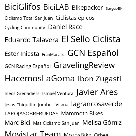
BiciGlifos
BiciLAB
Bikepacker
Burgos-BH
Ciclistas épicos
Ciclismo Total San Juan
Daniel Race
Cycling Community
El Sello Ciclista
Eduardo Talavera
GCN Español
Ester Iniesta
FranMorcillo
GravelingReview
GCN Racing Español
HacemosLaGoma
Ibon Zugasti
Javier Ares
Ismael Ventura
Ineos Grenadiers
lagrancosaverde
Jumbo - Visma
Jesus Chiquitin
Mammoth Bikes
LAROJASOBRERUEDAS
Marc Bici
Melisa Gómiz
Mas Ciclismo San Juan
Movistar Team
MozosBike
Orbea