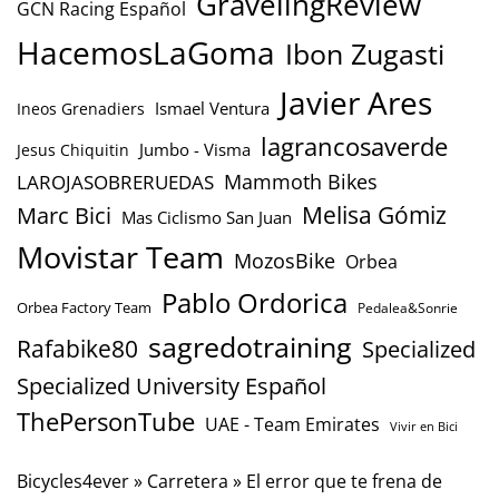
GravelingReview
GCN Racing Español
HacemosLaGoma
Ibon Zugasti
Javier Ares
Ismael Ventura
Ineos Grenadiers
lagrancosaverde
Jumbo - Visma
Jesus Chiquitin
Mammoth Bikes
LAROJASOBRERUEDAS
Marc Bici
Melisa Gómiz
Mas Ciclismo San Juan
Movistar Team
MozosBike
Orbea
Pablo Ordorica
Orbea Factory Team
Pedalea&Sonrie
sagredotraining
Rafabike80
Specialized
Specialized University Español
ThePersonTube
UAE - Team Emirates
Vivir en Bici
Bicycles4ever
»
Carretera
»
El error que te frena de