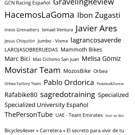
GravelingReview
GCN Racing Español
HacemosLaGoma
Ibon Zugasti
Javier Ares
Ismael Ventura
Ineos Grenadiers
lagrancosaverde
Jumbo - Visma
Jesus Chiquitin
Mammoth Bikes
LAROJASOBRERUEDAS
Marc Bici
Melisa Gómiz
Mas Ciclismo San Juan
Movistar Team
MozosBike
Orbea
Pablo Ordorica
Orbea Factory Team
Pedalea&Sonrie
sagredotraining
Rafabike80
Specialized
Specialized University Español
ThePersonTube
UAE - Team Emirates
Vivir en Bici
Bicycles4ever
»
Carretera
»
El secreto para vivir de tu