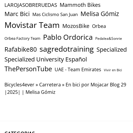
Mammoth Bikes
LAROJASOBRERUEDAS
Marc Bici
Melisa Gómiz
Mas Ciclismo San Juan
Movistar Team
MozosBike
Orbea
Pablo Ordorica
Orbea Factory Team
Pedalea&Sonrie
sagredotraining
Rafabike80
Specialized
Specialized University Español
ThePersonTube
UAE - Team Emirates
Vivir en Bici
Bicycles4ever
»
Carretera
»
En bici por Mojacar Blog 29
|2025| | Melisa Gómiz