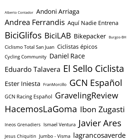
Andoni Arriaga
Alberto Contador
Andrea Ferrandis
Aquí Nadie Entrena
BiciGlifos
BiciLAB
Bikepacker
Burgos-BH
Ciclistas épicos
Ciclismo Total San Juan
Daniel Race
Cycling Community
El Sello Ciclista
Eduardo Talavera
GCN Español
Ester Iniesta
FranMorcillo
GravelingReview
GCN Racing Español
HacemosLaGoma
Ibon Zugasti
Javier Ares
Ismael Ventura
Ineos Grenadiers
lagrancosaverde
Jumbo - Visma
Jesus Chiquitin