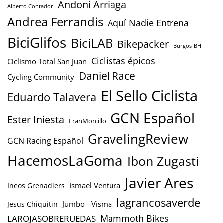
Andoni Arriaga
Alberto Contador
Andrea Ferrandis
Aquí Nadie Entrena
BiciGlifos
BiciLAB
Bikepacker
Burgos-BH
Ciclistas épicos
Ciclismo Total San Juan
Daniel Race
Cycling Community
El Sello Ciclista
Eduardo Talavera
GCN Español
Ester Iniesta
FranMorcillo
GravelingReview
GCN Racing Español
HacemosLaGoma
Ibon Zugasti
Javier Ares
Ismael Ventura
Ineos Grenadiers
lagrancosaverde
Jumbo - Visma
Jesus Chiquitin
Mammoth Bikes
LAROJASOBRERUEDAS