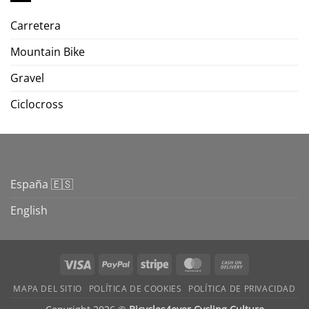
Carretera
Mountain Bike
Gravel
Ciclocross
España 🇪🇸
English
Visa
PayPal
Stripe
MasterCard
Cash
On
MAPA DEL SITIO
POLÍTICA DE COOKIES
POLÍTICA DE PRIVACIDAD
Delivery