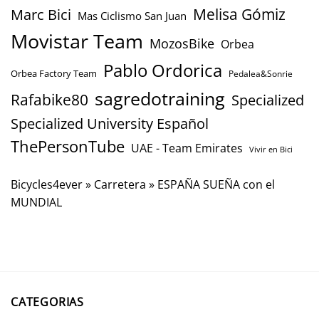
Marc Bici
Melisa Gómiz
Mas Ciclismo San Juan
Movistar Team
MozosBike
Orbea
Pablo Ordorica
Orbea Factory Team
Pedalea&Sonrie
sagredotraining
Rafabike80
Specialized
Specialized University Español
ThePersonTube
UAE - Team Emirates
Vivir en Bici
Bicycles4ever
»
Carretera
»
ESPAÑA SUEÑA con el
MUNDIAL
CATEGORIAS