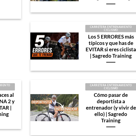
CARRETERA ENTRENAMIENTO
CICLISMO
Los 5 ERRORES más
típicos y que has de
EVITAR si eres ciclist
| Sagredo Training
MIENTO
CARRETERA ENTRENAMIENTO
CICLISMO
aces al
Cómo pasar de
NA 2 y
deportista a
TAR |
entrenador (y vivir de
ning
ello) | Sagredo
Training