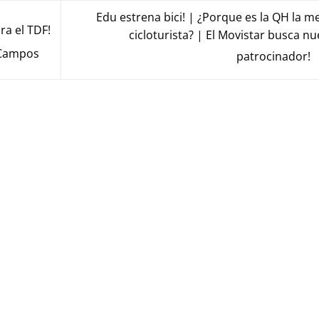
Edu estrena bici! | ¿Porque es la QH la m
a el TDF!
cicloturista? | El Movistar busca n
 Campos
patrocinador!