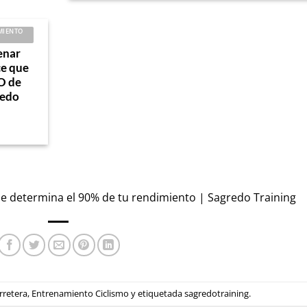
MIENTO
enar
e que
O de
redo
ue determina el 90% de tu rendimiento | Sagredo Training
rretera
,
Entrenamiento Ciclismo
y etiquetada
sagredotraining
.