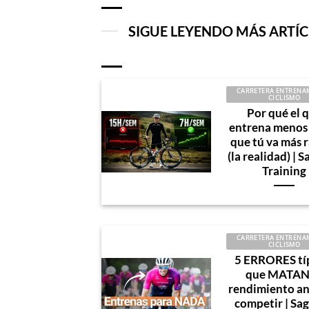
SIGUE LEYENDO MÁS ARTÍ
CARRETERA ENTRENA
CICLISMO
Por qué el 
entrena menos
que tú va más 
(la realidad) | 
Training
CARRETERA ENTRENA
CICLISMO
5 ERRORES tí
que MATAN
rendimiento an
competir | Sa