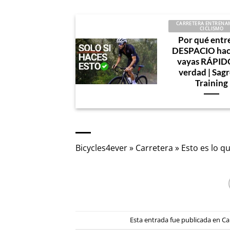
CARRETERA ENTRENA
CICLISMO
Por qué entr
DESPACIO hac
vayas RÁPID
verdad | Sag
Training
Bicycles4ever
»
Carretera
»
Esto es lo q
Esta entrada fue publicada en
Ca