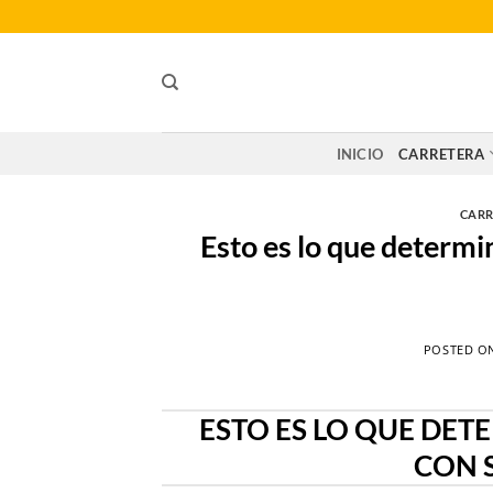
Saltar
al
contenido
INICIO
CARRETERA
CARR
Esto es lo que determi
POSTED O
ESTO ES LO QUE DET
CON 