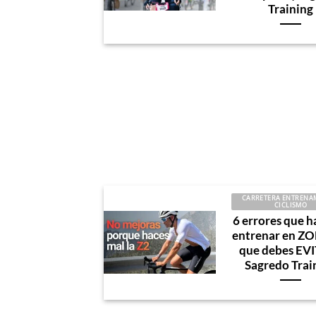
Training
CARRETERA ENTRENA
CICLISMO
6 errores que h
entrenar en ZO
que debes EVI
Sagredo Trai