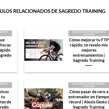
CULOS RELACIONADOS DE SAGREDO TRAINING
MIENTO
CARRETERA ENTRENAMIENTO
CICLISMO
que
Cómo mejorar tu FTP
 horas
rápido: te revelo mis
rápido
mejores
Sagredo
entrenamientos |
Sagredo Training
MIENTO
CARRETERA ENTRENAMIENTO
CICLISMO
picos
Cómo pasar de cero a
 tu
entrenador en tiemp
tes de
récord | Alexis Gesto |
gredo
Sagredo Training