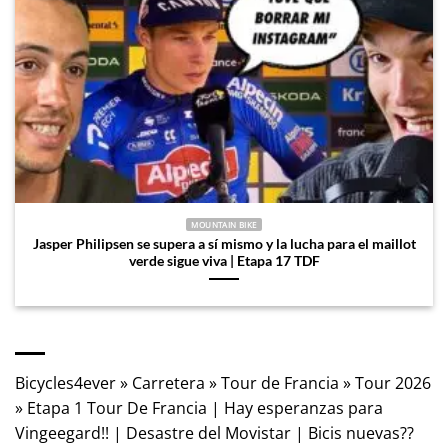
MOUNTAIN BIKE
Jasper Philipsen se supera a sí mismo y la lucha para el maillot
verde sigue viva | Etapa 17 TDF
Bicycles4ever
»
Carretera
»
Tour de Francia
»
Tour 2026
»
Etapa 1 Tour De Francia | Hay esperanzas para
Vingeegard!! | Desastre del Movistar | Bicis nuevas??