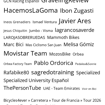
GravelingReview
GCN Racing Español
HacemosLaGoma
Ibon Zugasti
Javier Ares
Ismael Ventura
Ineos Grenadiers
lagrancosaverde
Jumbo - Visma
Jesus Chiquitin
Mammoth Bikes
LAROJASOBRERUEDAS
Marc Bici
Melisa Gómiz
Mas Ciclismo San Juan
Movistar Team
MozosBike
Orbea
Pablo Ordorica
Orbea Factory Team
Pedalea&Sonrie
sagredotraining
Rafabike80
Specialized
Specialized University Español
ThePersonTube
UAE - Team Emirates
Vivir en Bici
Bicycles4ever
»
Carretera
»
Tour de Francia
»
Tour 2026