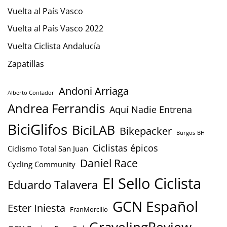
Vuelta al País Vasco
Vuelta al País Vasco 2022
Vuelta Ciclista Andalucía
Zapatillas
Andoni Arriaga
Alberto Contador
Andrea Ferrandis
Aquí Nadie Entrena
BiciGlifos
BiciLAB
Bikepacker
Burgos-BH
Ciclistas épicos
Ciclismo Total San Juan
Daniel Race
Cycling Community
El Sello Ciclista
Eduardo Talavera
GCN Español
Ester Iniesta
FranMorcillo