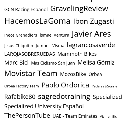
GravelingReview
GCN Racing Español
HacemosLaGoma
Ibon Zugasti
Javier Ares
Ismael Ventura
Ineos Grenadiers
lagrancosaverde
Jumbo - Visma
Jesus Chiquitin
Mammoth Bikes
LAROJASOBRERUEDAS
Marc Bici
Melisa Gómiz
Mas Ciclismo San Juan
Movistar Team
MozosBike
Orbea
Pablo Ordorica
Orbea Factory Team
Pedalea&Sonrie
sagredotraining
Rafabike80
Specialized
Specialized University Español
ThePersonTube
UAE - Team Emirates
Vivir en Bici