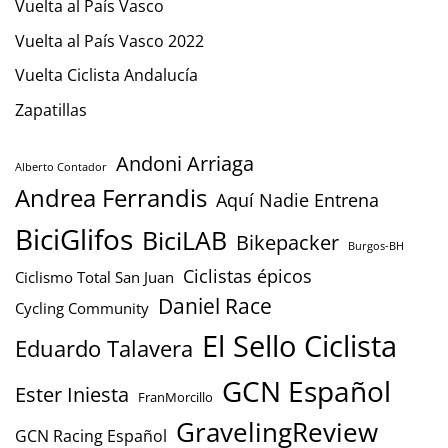
Vuelta al País Vasco
Vuelta al País Vasco 2022
Vuelta Ciclista Andalucía
Zapatillas
Andoni Arriaga
Alberto Contador
Andrea Ferrandis
Aquí Nadie Entrena
BiciGlifos
BiciLAB
Bikepacker
Burgos-BH
Ciclistas épicos
Ciclismo Total San Juan
Daniel Race
Cycling Community
El Sello Ciclista
Eduardo Talavera
GCN Español
Ester Iniesta
FranMorcillo
GravelingReview
GCN Racing Español