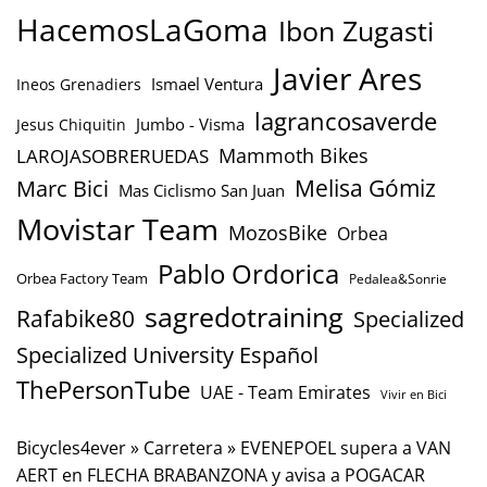
HacemosLaGoma
Ibon Zugasti
Javier Ares
Ismael Ventura
Ineos Grenadiers
lagrancosaverde
Jumbo - Visma
Jesus Chiquitin
Mammoth Bikes
LAROJASOBRERUEDAS
Marc Bici
Melisa Gómiz
Mas Ciclismo San Juan
Movistar Team
MozosBike
Orbea
Pablo Ordorica
Orbea Factory Team
Pedalea&Sonrie
sagredotraining
Rafabike80
Specialized
Specialized University Español
ThePersonTube
UAE - Team Emirates
Vivir en Bici
Bicycles4ever
»
Carretera
»
EVENEPOEL supera a VAN
AERT en FLECHA BRABANZONA y avisa a POGACAR