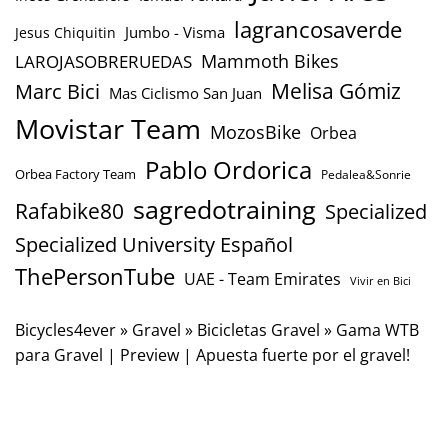
lagrancosaverde
Jumbo - Visma
Jesus Chiquitin
Mammoth Bikes
LAROJASOBRERUEDAS
Marc Bici
Melisa Gómiz
Mas Ciclismo San Juan
Movistar Team
MozosBike
Orbea
Pablo Ordorica
Orbea Factory Team
Pedalea&Sonrie
sagredotraining
Rafabike80
Specialized
Specialized University Español
ThePersonTube
UAE - Team Emirates
Vivir en Bici
Bicycles4ever
»
Gravel
»
Bicicletas Gravel
»
Gama WTB
para Gravel | Preview | Apuesta fuerte por el gravel!