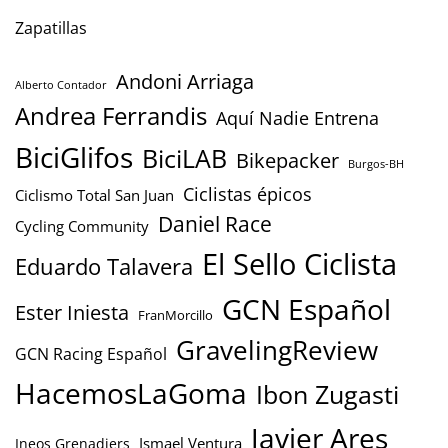
Zapatillas
Andoni Arriaga
Alberto Contador
Andrea Ferrandis
Aquí Nadie Entrena
BiciGlifos
BiciLAB
Bikepacker
Burgos-BH
Ciclistas épicos
Ciclismo Total San Juan
Daniel Race
Cycling Community
El Sello Ciclista
Eduardo Talavera
GCN Español
Ester Iniesta
FranMorcillo
GravelingReview
GCN Racing Español
HacemosLaGoma
Ibon Zugasti
Javier Ares
Ismael Ventura
Ineos Grenadiers