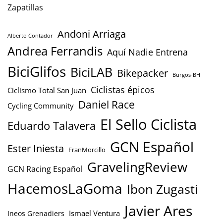
Zapatillas
Andoni Arriaga
Alberto Contador
Andrea Ferrandis
Aquí Nadie Entrena
BiciGlifos
BiciLAB
Bikepacker
Burgos-BH
Ciclistas épicos
Ciclismo Total San Juan
Daniel Race
Cycling Community
El Sello Ciclista
Eduardo Talavera
GCN Español
Ester Iniesta
FranMorcillo
GravelingReview
GCN Racing Español
HacemosLaGoma
Ibon Zugasti
Javier Ares
Ismael Ventura
Ineos Grenadiers