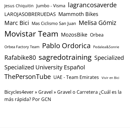
lagrancosaverde
Jumbo - Visma
Jesus Chiquitin
Mammoth Bikes
LAROJASOBRERUEDAS
Marc Bici
Melisa Gómiz
Mas Ciclismo San Juan
Movistar Team
MozosBike
Orbea
Pablo Ordorica
Orbea Factory Team
Pedalea&Sonrie
sagredotraining
Rafabike80
Specialized
Specialized University Español
ThePersonTube
UAE - Team Emirates
Vivir en Bici
Bicycles4ever
»
Gravel
»
Gravel o Carretera ¿Cuál es la
más rápida? Por GCN