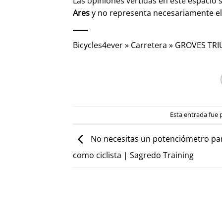
Las opiniones vertidas en este espacio 
Ares
y no representa necesariamente e
Bicycles4ever
»
Carretera
»
GROVES TRI
Esta entrada fue
No necesitas un potenciómetro pa
como ciclista | Sagredo Training