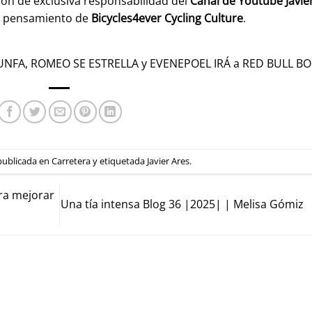
son de exclusiva responsabilidad del
Canal de Youtube
Javie
l pensamiento de
Bicycles4ever Cycling Culture
.
UNFA, ROMEO SE ESTRELLA y EVENEPOEL IRÁ a RED BULL B
 publicada en
Carretera
y etiquetada
Javier Ares
.
ra mejorar
Una tía intensa Blog 36 |2025| | Melisa Gómiz