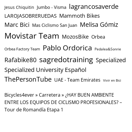
lagrancosaverde
Jumbo - Visma
Jesus Chiquitin
Mammoth Bikes
LAROJASOBRERUEDAS
Marc Bici
Melisa Gómiz
Mas Ciclismo San Juan
Movistar Team
MozosBike
Orbea
Pablo Ordorica
Orbea Factory Team
Pedalea&Sonrie
sagredotraining
Rafabike80
Specialized
Specialized University Español
ThePersonTube
UAE - Team Emirates
Vivir en Bici
Bicycles4ever
»
Carretera
»
¿HAY BUEN AMBIENTE
ENTRE LOS EQUIPOS DE CICLISMO PROFESIONALES? –
Tour de Romandía Etapa 1