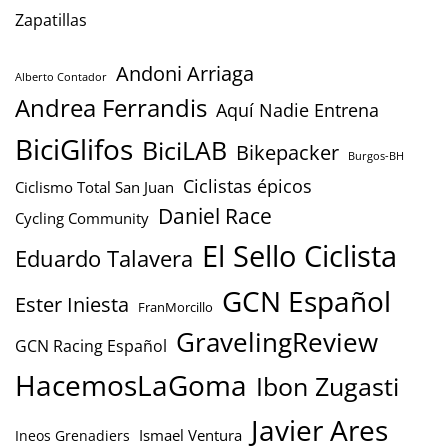
Zapatillas
Andoni Arriaga
Alberto Contador
Andrea Ferrandis
Aquí Nadie Entrena
BiciGlifos
BiciLAB
Bikepacker
Burgos-BH
Ciclistas épicos
Ciclismo Total San Juan
Daniel Race
Cycling Community
El Sello Ciclista
Eduardo Talavera
GCN Español
Ester Iniesta
FranMorcillo
GravelingReview
GCN Racing Español
HacemosLaGoma
Ibon Zugasti
Javier Ares
Ismael Ventura
Ineos Grenadiers