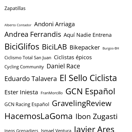
Zapatillas
Andoni Arriaga
Alberto Contador
Andrea Ferrandis
Aquí Nadie Entrena
BiciGlifos
BiciLAB
Bikepacker
Burgos-BH
Ciclistas épicos
Ciclismo Total San Juan
Daniel Race
Cycling Community
El Sello Ciclista
Eduardo Talavera
GCN Español
Ester Iniesta
FranMorcillo
GravelingReview
GCN Racing Español
HacemosLaGoma
Ibon Zugasti
Javier Ares
Ismael Ventura
Ineos Grenadiers