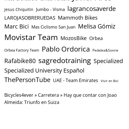
lagrancosaverde
Jumbo - Visma
Jesus Chiquitin
Mammoth Bikes
LAROJASOBRERUEDAS
Marc Bici
Melisa Gómiz
Mas Ciclismo San Juan
Movistar Team
MozosBike
Orbea
Pablo Ordorica
Orbea Factory Team
Pedalea&Sonrie
sagredotraining
Rafabike80
Specialized
Specialized University Español
ThePersonTube
UAE - Team Emirates
Vivir en Bici
Bicycles4ever
»
Carretera
»
Hay que contar con Joao
Almeida: Triunfo en Suiza