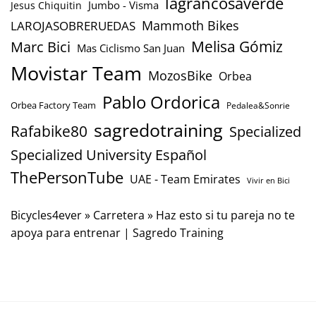
lagrancosaverde
Jumbo - Visma
Jesus Chiquitin
Mammoth Bikes
LAROJASOBRERUEDAS
Marc Bici
Melisa Gómiz
Mas Ciclismo San Juan
Movistar Team
MozosBike
Orbea
Pablo Ordorica
Orbea Factory Team
Pedalea&Sonrie
sagredotraining
Rafabike80
Specialized
Specialized University Español
ThePersonTube
UAE - Team Emirates
Vivir en Bici
Bicycles4ever
»
Carretera
»
Haz esto si tu pareja no te
apoya para entrenar | Sagredo Training