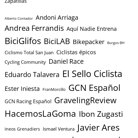
Zapatillas
Andoni Arriaga
Alberto Contador
Andrea Ferrandis
Aquí Nadie Entrena
BiciGlifos
BiciLAB
Bikepacker
Burgos-BH
Ciclistas épicos
Ciclismo Total San Juan
Daniel Race
Cycling Community
El Sello Ciclista
Eduardo Talavera
GCN Español
Ester Iniesta
FranMorcillo
GravelingReview
GCN Racing Español
HacemosLaGoma
Ibon Zugasti
Javier Ares
Ismael Ventura
Ineos Grenadiers