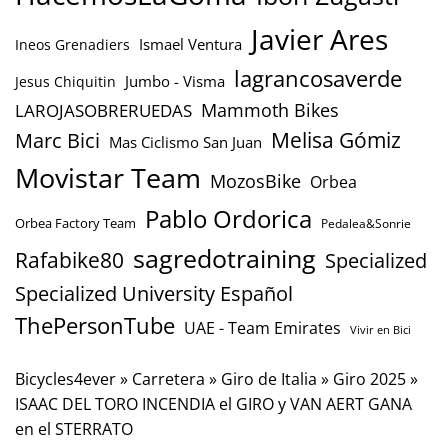
Javier Ares
Ismael Ventura
Ineos Grenadiers
lagrancosaverde
Jumbo - Visma
Jesus Chiquitin
Mammoth Bikes
LAROJASOBRERUEDAS
Marc Bici
Melisa Gómiz
Mas Ciclismo San Juan
Movistar Team
MozosBike
Orbea
Pablo Ordorica
Orbea Factory Team
Pedalea&Sonrie
sagredotraining
Rafabike80
Specialized
Specialized University Español
ThePersonTube
UAE - Team Emirates
Vivir en Bici
Bicycles4ever
»
Carretera
»
Giro de Italia
»
Giro 2025
»
ISAAC DEL TORO INCENDIA el GIRO y VAN AERT GANA
en el STERRATO