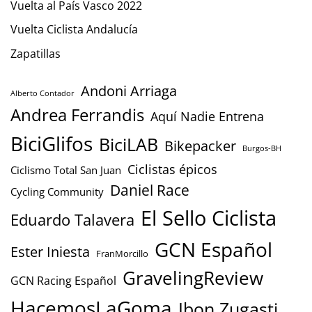
Vuelta al País Vasco 2022
Vuelta Ciclista Andalucía
Zapatillas
Andoni Arriaga
Alberto Contador
Andrea Ferrandis
Aquí Nadie Entrena
BiciGlifos
BiciLAB
Bikepacker
Burgos-BH
Ciclistas épicos
Ciclismo Total San Juan
Daniel Race
Cycling Community
El Sello Ciclista
Eduardo Talavera
GCN Español
Ester Iniesta
FranMorcillo
GravelingReview
GCN Racing Español
HacemosLaGoma
Ibon Zugasti