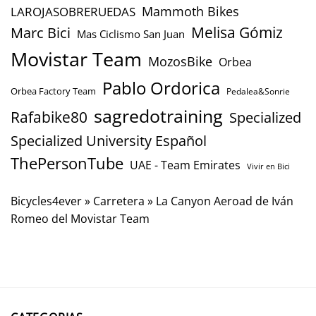
Mammoth Bikes
LAROJASOBRERUEDAS
Marc Bici
Melisa Gómiz
Mas Ciclismo San Juan
Movistar Team
MozosBike
Orbea
Pablo Ordorica
Orbea Factory Team
Pedalea&Sonrie
sagredotraining
Rafabike80
Specialized
Specialized University Español
ThePersonTube
UAE - Team Emirates
Vivir en Bici
Bicycles4ever
»
Carretera
»
La Canyon Aeroad de Iván
Romeo del Movistar Team