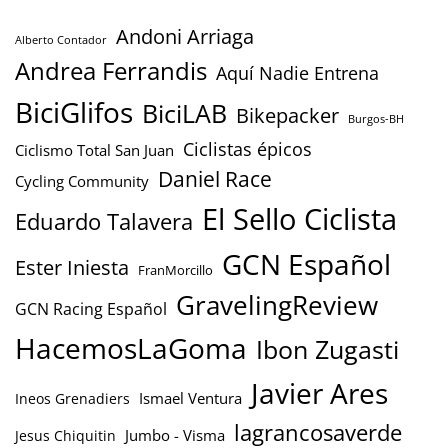
Andoni Arriaga
Alberto Contador
Andrea Ferrandis
Aquí Nadie Entrena
BiciGlifos
BiciLAB
Bikepacker
Burgos-BH
Ciclistas épicos
Ciclismo Total San Juan
Daniel Race
Cycling Community
El Sello Ciclista
Eduardo Talavera
GCN Español
Ester Iniesta
FranMorcillo
GravelingReview
GCN Racing Español
HacemosLaGoma
Ibon Zugasti
Javier Ares
Ismael Ventura
Ineos Grenadiers
lagrancosaverde
Jumbo - Visma
Jesus Chiquitin