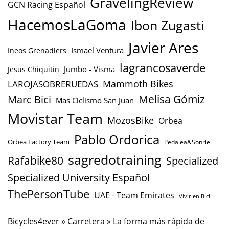
GravelingReview
GCN Racing Español
HacemosLaGoma
Ibon Zugasti
Javier Ares
Ismael Ventura
Ineos Grenadiers
lagrancosaverde
Jumbo - Visma
Jesus Chiquitin
Mammoth Bikes
LAROJASOBRERUEDAS
Marc Bici
Melisa Gómiz
Mas Ciclismo San Juan
Movistar Team
MozosBike
Orbea
Pablo Ordorica
Orbea Factory Team
Pedalea&Sonrie
sagredotraining
Rafabike80
Specialized
Specialized University Español
ThePersonTube
UAE - Team Emirates
Vivir en Bici
Bicycles4ever
»
Carretera
»
La forma más rápida de