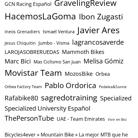
GravelingReview
GCN Racing Español
HacemosLaGoma
Ibon Zugasti
Javier Ares
Ismael Ventura
Ineos Grenadiers
lagrancosaverde
Jumbo - Visma
Jesus Chiquitin
Mammoth Bikes
LAROJASOBRERUEDAS
Marc Bici
Melisa Gómiz
Mas Ciclismo San Juan
Movistar Team
MozosBike
Orbea
Pablo Ordorica
Orbea Factory Team
Pedalea&Sonrie
sagredotraining
Rafabike80
Specialized
Specialized University Español
ThePersonTube
UAE - Team Emirates
Vivir en Bici
Bicycles4ever
»
Mountain Bike
»
La mejor MTB que he