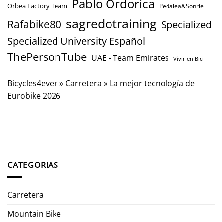
Pablo Ordorica
Orbea Factory Team
Pedalea&Sonrie
sagredotraining
Rafabike80
Specialized
Specialized University Español
ThePersonTube
UAE - Team Emirates
Vivir en Bici
Bicycles4ever
»
Carretera
»
La mejor tecnología de
Eurobike 2026
CATEGORIAS
Carretera
Mountain Bike