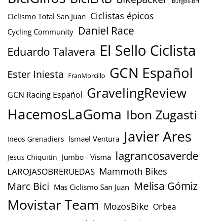
Burgos-BH
Ciclistas épicos
Ciclismo Total San Juan
Daniel Race
Cycling Community
El Sello Ciclista
Eduardo Talavera
GCN Español
Ester Iniesta
FranMorcillo
GravelingReview
GCN Racing Español
HacemosLaGoma
Ibon Zugasti
Javier Ares
Ismael Ventura
Ineos Grenadiers
lagrancosaverde
Jumbo - Visma
Jesus Chiquitin
Mammoth Bikes
LAROJASOBRERUEDAS
Marc Bici
Melisa Gómiz
Mas Ciclismo San Juan
Movistar Team
MozosBike
Orbea