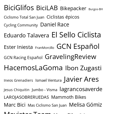
BiciGlifos
BiciLAB
Bikepacker
Burgos-BH
Ciclistas épicos
Ciclismo Total San Juan
Daniel Race
Cycling Community
El Sello Ciclista
Eduardo Talavera
GCN Español
Ester Iniesta
FranMorcillo
GravelingReview
GCN Racing Español
HacemosLaGoma
Ibon Zugasti
Javier Ares
Ismael Ventura
Ineos Grenadiers
lagrancosaverde
Jumbo - Visma
Jesus Chiquitin
Mammoth Bikes
LAROJASOBRERUEDAS
Marc Bici
Melisa Gómiz
Mas Ciclismo San Juan