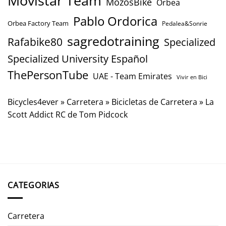
Movistar Team
MozosBike
Orbea
Pablo Ordorica
Orbea Factory Team
Pedalea&Sonrie
sagredotraining
Rafabike80
Specialized
Specialized University Español
ThePersonTube
UAE - Team Emirates
Vivir en Bici
Bicycles4ever
»
Carretera
»
Bicicletas de Carretera
»
La
Scott Addict RC de Tom Pidcock
CATEGORIAS
Carretera