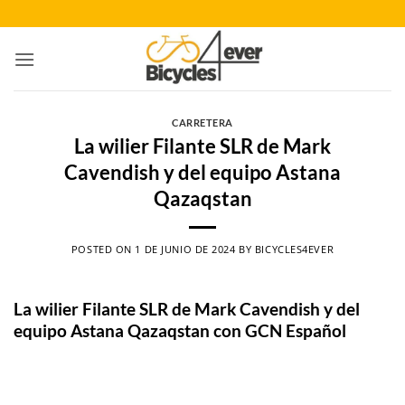
Saltar
al
contenido
CARRETERA
La wilier Filante SLR de Mark
Cavendish y del equipo Astana
Qazaqstan
POSTED ON
1 DE JUNIO DE 2024
BY
BICYCLES4EVER
La wilier Filante SLR de Mark Cavendish y del
equipo Astana Qazaqstan con GCN Español