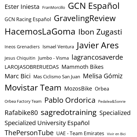
GCN Español
Ester Iniesta
FranMorcillo
GravelingReview
GCN Racing Español
HacemosLaGoma
Ibon Zugasti
Javier Ares
Ismael Ventura
Ineos Grenadiers
lagrancosaverde
Jumbo - Visma
Jesus Chiquitin
Mammoth Bikes
LAROJASOBRERUEDAS
Marc Bici
Melisa Gómiz
Mas Ciclismo San Juan
Movistar Team
MozosBike
Orbea
Pablo Ordorica
Orbea Factory Team
Pedalea&Sonrie
sagredotraining
Rafabike80
Specialized
Specialized University Español
ThePersonTube
UAE - Team Emirates
Vivir en Bici