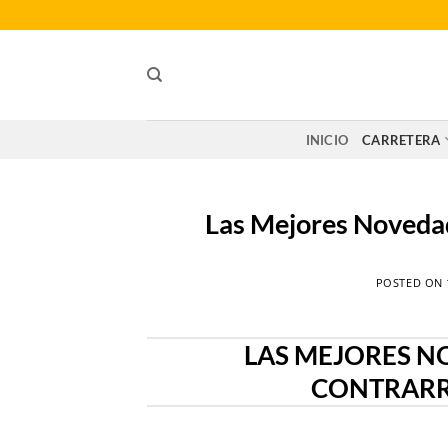
Saltar
al
contenido
INICIO
CARRETERA
Las Mejores Novedad
POSTED ON
LAS MEJORES N
CONTRARR