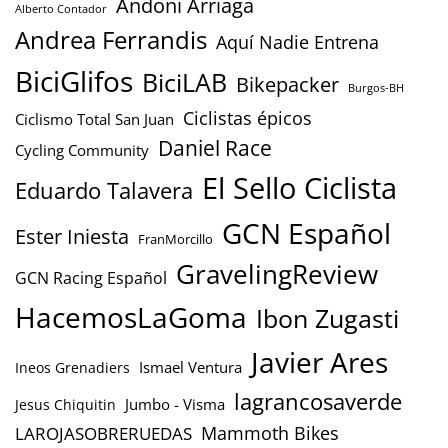
Andoni Arriaga
Alberto Contador
Andrea Ferrandis
Aquí Nadie Entrena
BiciGlifos
BiciLAB
Bikepacker
Burgos-BH
Ciclistas épicos
Ciclismo Total San Juan
Daniel Race
Cycling Community
El Sello Ciclista
Eduardo Talavera
GCN Español
Ester Iniesta
FranMorcillo
GravelingReview
GCN Racing Español
HacemosLaGoma
Ibon Zugasti
Javier Ares
Ismael Ventura
Ineos Grenadiers
lagrancosaverde
Jumbo - Visma
Jesus Chiquitin
Mammoth Bikes
LAROJASOBRERUEDAS