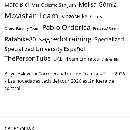
Marc Bici
Melisa Gómiz
Mas Ciclismo San Juan
Movistar Team
MozosBike
Orbea
Pablo Ordorica
Orbea Factory Team
Pedalea&Sonrie
sagredotraining
Rafabike80
Specialized
Specialized University Español
ThePersonTube
UAE - Team Emirates
Vivir en Bici
Bicycles4ever
»
Carretera
»
Tour de Francia
»
Tour 2026
»
Las novedades tech del tour 2026 están fuera de
control
CATEGORIAS