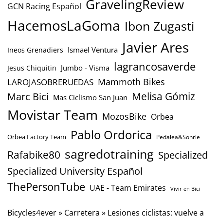
GravelingReview
GCN Racing Español
HacemosLaGoma
Ibon Zugasti
Javier Ares
Ismael Ventura
Ineos Grenadiers
lagrancosaverde
Jumbo - Visma
Jesus Chiquitin
Mammoth Bikes
LAROJASOBRERUEDAS
Marc Bici
Melisa Gómiz
Mas Ciclismo San Juan
Movistar Team
MozosBike
Orbea
Pablo Ordorica
Orbea Factory Team
Pedalea&Sonrie
sagredotraining
Rafabike80
Specialized
Specialized University Español
ThePersonTube
UAE - Team Emirates
Vivir en Bici
Bicycles4ever
»
Carretera
»
Lesiones ciclistas: vuelve a