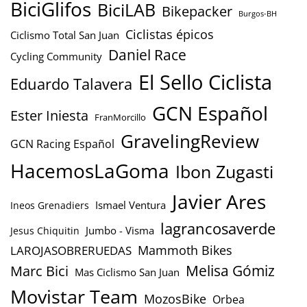
BiciGlifos
BiciLAB
Bikepacker
Burgos-BH
Ciclistas épicos
Ciclismo Total San Juan
Daniel Race
Cycling Community
El Sello Ciclista
Eduardo Talavera
GCN Español
Ester Iniesta
FranMorcillo
GravelingReview
GCN Racing Español
HacemosLaGoma
Ibon Zugasti
Javier Ares
Ismael Ventura
Ineos Grenadiers
lagrancosaverde
Jumbo - Visma
Jesus Chiquitin
Mammoth Bikes
LAROJASOBRERUEDAS
Marc Bici
Melisa Gómiz
Mas Ciclismo San Juan
Movistar Team
MozosBike
Orbea