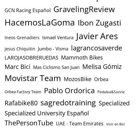
GravelingReview
GCN Racing Español
HacemosLaGoma
Ibon Zugasti
Javier Ares
Ismael Ventura
Ineos Grenadiers
lagrancosaverde
Jumbo - Visma
Jesus Chiquitin
Mammoth Bikes
LAROJASOBRERUEDAS
Marc Bici
Melisa Gómiz
Mas Ciclismo San Juan
Movistar Team
MozosBike
Orbea
Pablo Ordorica
Orbea Factory Team
Pedalea&Sonrie
sagredotraining
Rafabike80
Specialized
Specialized University Español
ThePersonTube
UAE - Team Emirates
Vivir en Bici