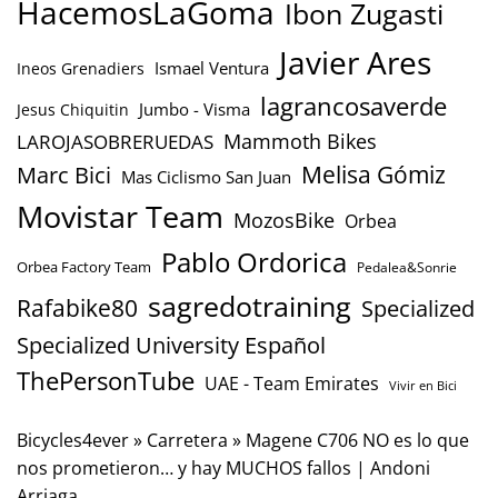
HacemosLaGoma
Ibon Zugasti
Javier Ares
Ismael Ventura
Ineos Grenadiers
lagrancosaverde
Jumbo - Visma
Jesus Chiquitin
Mammoth Bikes
LAROJASOBRERUEDAS
Marc Bici
Melisa Gómiz
Mas Ciclismo San Juan
Movistar Team
MozosBike
Orbea
Pablo Ordorica
Orbea Factory Team
Pedalea&Sonrie
sagredotraining
Rafabike80
Specialized
Specialized University Español
ThePersonTube
UAE - Team Emirates
Vivir en Bici
Bicycles4ever
»
Carretera
»
Magene C706 NO es lo que
nos prometieron… y hay MUCHOS fallos | Andoni
Arriaga