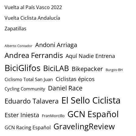
Vuelta al País Vasco 2022
Vuelta Ciclista Andalucía
Zapatillas
Andoni Arriaga
Alberto Contador
Andrea Ferrandis
Aquí Nadie Entrena
BiciGlifos
BiciLAB
Bikepacker
Burgos-BH
Ciclistas épicos
Ciclismo Total San Juan
Daniel Race
Cycling Community
El Sello Ciclista
Eduardo Talavera
GCN Español
Ester Iniesta
FranMorcillo
GravelingReview
GCN Racing Español