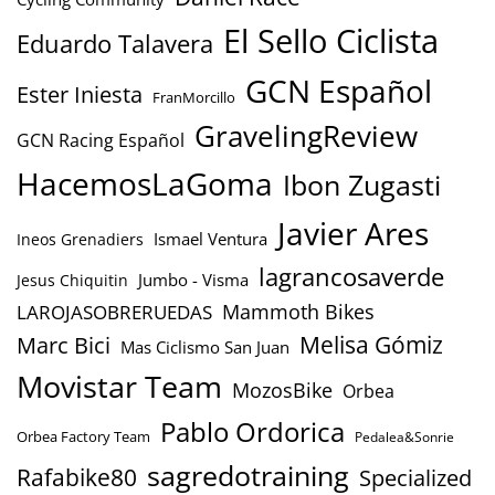
El Sello Ciclista
Eduardo Talavera
GCN Español
Ester Iniesta
FranMorcillo
GravelingReview
GCN Racing Español
HacemosLaGoma
Ibon Zugasti
Javier Ares
Ismael Ventura
Ineos Grenadiers
lagrancosaverde
Jumbo - Visma
Jesus Chiquitin
Mammoth Bikes
LAROJASOBRERUEDAS
Marc Bici
Melisa Gómiz
Mas Ciclismo San Juan
Movistar Team
MozosBike
Orbea
Pablo Ordorica
Orbea Factory Team
Pedalea&Sonrie
sagredotraining
Rafabike80
Specialized