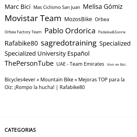
Marc Bici
Melisa Gómiz
Mas Ciclismo San Juan
Movistar Team
MozosBike
Orbea
Pablo Ordorica
Orbea Factory Team
Pedalea&Sonrie
sagredotraining
Rafabike80
Specialized
Specialized University Español
ThePersonTube
UAE - Team Emirates
Vivir en Bici
Bicycles4ever
»
Mountain Bike
»
Mejoras TOP para la
Oiz: ¡Rompo la hucha! | Rafabike80
CATEGORIAS