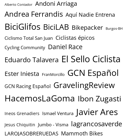
Andoni Arriaga
Alberto Contador
Andrea Ferrandis
Aquí Nadie Entrena
BiciGlifos
BiciLAB
Bikepacker
Burgos-BH
Ciclistas épicos
Ciclismo Total San Juan
Daniel Race
Cycling Community
El Sello Ciclista
Eduardo Talavera
GCN Español
Ester Iniesta
FranMorcillo
GravelingReview
GCN Racing Español
HacemosLaGoma
Ibon Zugasti
Javier Ares
Ismael Ventura
Ineos Grenadiers
lagrancosaverde
Jumbo - Visma
Jesus Chiquitin
Mammoth Bikes
LAROJASOBRERUEDAS