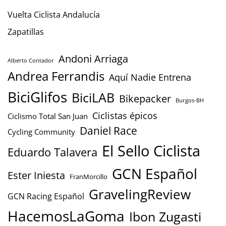
Vuelta Ciclista Andalucía
Zapatillas
Andoni Arriaga
Alberto Contador
Andrea Ferrandis
Aquí Nadie Entrena
BiciGlifos
BiciLAB
Bikepacker
Burgos-BH
Ciclistas épicos
Ciclismo Total San Juan
Daniel Race
Cycling Community
El Sello Ciclista
Eduardo Talavera
GCN Español
Ester Iniesta
FranMorcillo
GravelingReview
GCN Racing Español
HacemosLaGoma
Ibon Zugasti