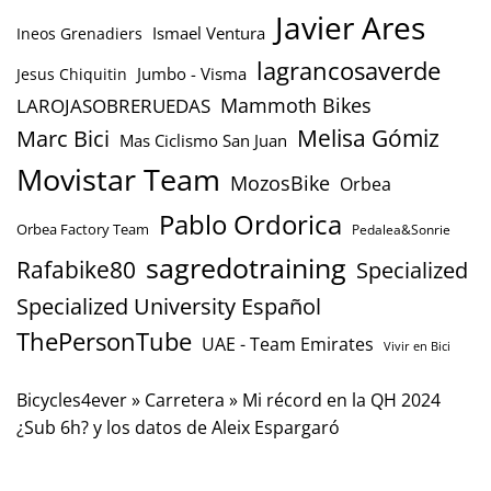
Javier Ares
Ismael Ventura
Ineos Grenadiers
lagrancosaverde
Jumbo - Visma
Jesus Chiquitin
Mammoth Bikes
LAROJASOBRERUEDAS
Marc Bici
Melisa Gómiz
Mas Ciclismo San Juan
Movistar Team
MozosBike
Orbea
Pablo Ordorica
Orbea Factory Team
Pedalea&Sonrie
sagredotraining
Rafabike80
Specialized
Specialized University Español
ThePersonTube
UAE - Team Emirates
Vivir en Bici
Bicycles4ever
»
Carretera
»
Mi récord en la QH 2024
¿Sub 6h? y los datos de Aleix Espargaró