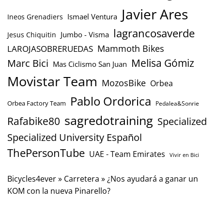
Javier Ares
Ismael Ventura
Ineos Grenadiers
lagrancosaverde
Jumbo - Visma
Jesus Chiquitin
Mammoth Bikes
LAROJASOBRERUEDAS
Marc Bici
Melisa Gómiz
Mas Ciclismo San Juan
Movistar Team
MozosBike
Orbea
Pablo Ordorica
Orbea Factory Team
Pedalea&Sonrie
sagredotraining
Rafabike80
Specialized
Specialized University Español
ThePersonTube
UAE - Team Emirates
Vivir en Bici
Bicycles4ever
»
Carretera
»
¿Nos ayudará a ganar un
KOM con la nueva Pinarello?