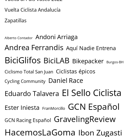
Vuelta Ciclista Andalucía
Zapatillas
Andoni Arriaga
Alberto Contador
Andrea Ferrandis
Aquí Nadie Entrena
BiciGlifos
BiciLAB
Bikepacker
Burgos-BH
Ciclistas épicos
Ciclismo Total San Juan
Daniel Race
Cycling Community
El Sello Ciclista
Eduardo Talavera
GCN Español
Ester Iniesta
FranMorcillo
GravelingReview
GCN Racing Español
HacemosLaGoma
Ibon Zugasti