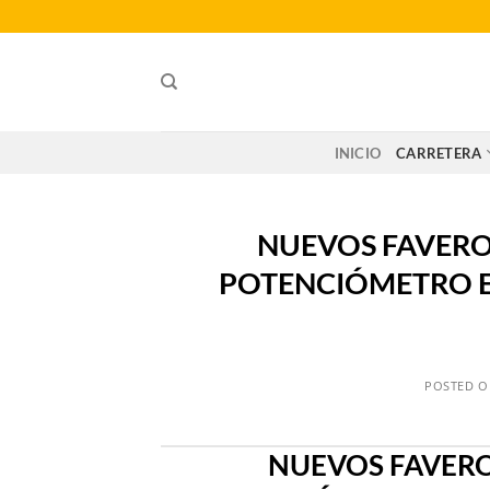
Saltar
al
contenido
INICIO
CARRETERA
NUEVOS FAVERO 
POTENCIÓMETRO EN
POSTED 
NUEVOS FAVERO 