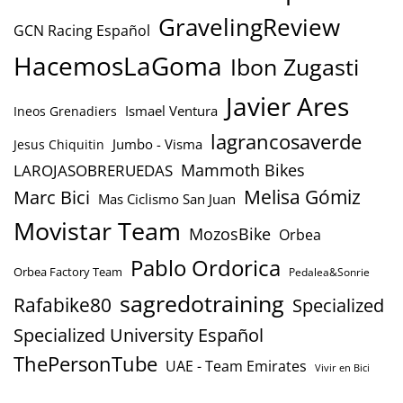
GravelingReview
GCN Racing Español
HacemosLaGoma
Ibon Zugasti
Javier Ares
Ismael Ventura
Ineos Grenadiers
lagrancosaverde
Jumbo - Visma
Jesus Chiquitin
Mammoth Bikes
LAROJASOBRERUEDAS
Marc Bici
Melisa Gómiz
Mas Ciclismo San Juan
Movistar Team
MozosBike
Orbea
Pablo Ordorica
Orbea Factory Team
Pedalea&Sonrie
sagredotraining
Rafabike80
Specialized
Specialized University Español
ThePersonTube
UAE - Team Emirates
Vivir en Bici