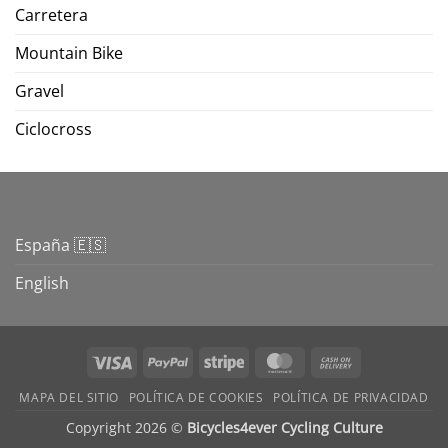
Carretera
Mountain Bike
Gravel
Ciclocross
España 🇪🇸
English
Visa
PayPal
Stripe
MasterCard
Cash
On
MAPA DEL SITIO
POLÍTICA DE COOKIES
POLÍTICA DE PRIVACIDAD
Delivery
Copyright 2026 ©
Bicycles4ever Cycling Culture