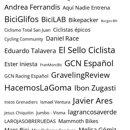
Andrea Ferrandis
Aquí Nadie Entrena
BiciGlifos
BiciLAB
Bikepacker
Burgos-BH
Ciclistas épicos
Ciclismo Total San Juan
Daniel Race
Cycling Community
El Sello Ciclista
Eduardo Talavera
GCN Español
Ester Iniesta
FranMorcillo
GravelingReview
GCN Racing Español
HacemosLaGoma
Ibon Zugasti
Javier Ares
Ismael Ventura
Ineos Grenadiers
lagrancosaverde
Jumbo - Visma
Jesus Chiquitin
Mammoth Bikes
LAROJASOBRERUEDAS
Marc Bici
Melisa Gómiz