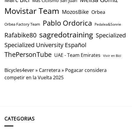
Mas Ciclismo San Juan
Movistar Team
MozosBike
Orbea
Pablo Ordorica
Orbea Factory Team
Pedalea&Sonrie
sagredotraining
Rafabike80
Specialized
Specialized University Español
ThePersonTube
UAE - Team Emirates
Vivir en Bici
Bicycles4ever
»
Carretera
»
Pogacar considera
competir en la Vuelta 2025
CATEGORIAS