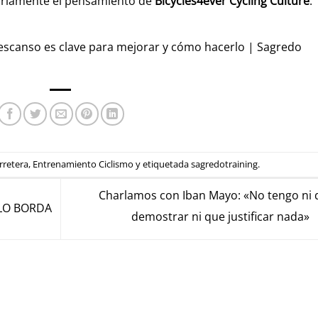
ariamente el pensamiento de
Bicycles4ever Cycling Culture
.
escanso es clave para mejorar y cómo hacerlo | Sagredo
rretera
,
Entrenamiento Ciclismo
y etiquetada
sagredotraining
.
Charlamos con Iban Mayo: «No tengo ni 
LO BORDA
demostrar ni que justificar nada»