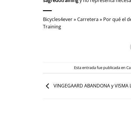
sagredotraining
y no representa neces
Bicycles4ever
»
Carretera
»
Por qué el d
Training
Esta entrada fue publicada en
Ca
VINGEGAARD ABANDONA y VISMA 