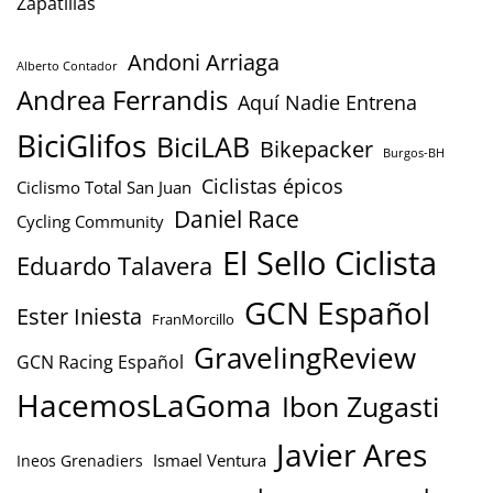
Zapatillas
Andoni Arriaga
Alberto Contador
Andrea Ferrandis
Aquí Nadie Entrena
BiciGlifos
BiciLAB
Bikepacker
Burgos-BH
Ciclistas épicos
Ciclismo Total San Juan
Daniel Race
Cycling Community
El Sello Ciclista
Eduardo Talavera
GCN Español
Ester Iniesta
FranMorcillo
GravelingReview
GCN Racing Español
HacemosLaGoma
Ibon Zugasti
Javier Ares
Ismael Ventura
Ineos Grenadiers