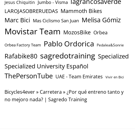
lagrancosaverde
Jumbo - Visma
Jesus Chiquitin
Mammoth Bikes
LAROJASOBRERUEDAS
Marc Bici
Melisa Gómiz
Mas Ciclismo San Juan
Movistar Team
MozosBike
Orbea
Pablo Ordorica
Orbea Factory Team
Pedalea&Sonrie
sagredotraining
Rafabike80
Specialized
Specialized University Español
ThePersonTube
UAE - Team Emirates
Vivir en Bici
Bicycles4ever
»
Carretera
»
¿Por qué entreno tanto y
no mejoro nada? | Sagredo Training