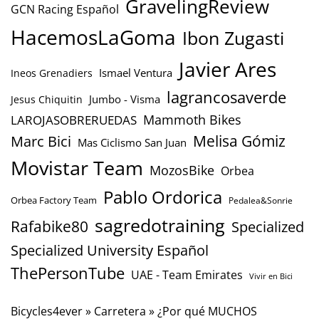
GravelingReview
GCN Racing Español
HacemosLaGoma
Ibon Zugasti
Javier Ares
Ismael Ventura
Ineos Grenadiers
lagrancosaverde
Jumbo - Visma
Jesus Chiquitin
Mammoth Bikes
LAROJASOBRERUEDAS
Marc Bici
Melisa Gómiz
Mas Ciclismo San Juan
Movistar Team
MozosBike
Orbea
Pablo Ordorica
Orbea Factory Team
Pedalea&Sonrie
sagredotraining
Rafabike80
Specialized
Specialized University Español
ThePersonTube
UAE - Team Emirates
Vivir en Bici
Bicycles4ever
»
Carretera
»
¿Por qué MUCHOS