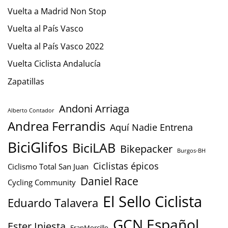
Vuelta a Madrid Non Stop
Vuelta al País Vasco
Vuelta al País Vasco 2022
Vuelta Ciclista Andalucía
Zapatillas
Andoni Arriaga
Alberto Contador
Andrea Ferrandis
Aquí Nadie Entrena
BiciGlifos
BiciLAB
Bikepacker
Burgos-BH
Ciclistas épicos
Ciclismo Total San Juan
Daniel Race
Cycling Community
El Sello Ciclista
Eduardo Talavera
GCN Español
Ester Iniesta
FranMorcillo