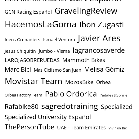
GravelingReview
GCN Racing Español
HacemosLaGoma
Ibon Zugasti
Javier Ares
Ismael Ventura
Ineos Grenadiers
lagrancosaverde
Jumbo - Visma
Jesus Chiquitin
Mammoth Bikes
LAROJASOBRERUEDAS
Marc Bici
Melisa Gómiz
Mas Ciclismo San Juan
Movistar Team
MozosBike
Orbea
Pablo Ordorica
Orbea Factory Team
Pedalea&Sonrie
sagredotraining
Rafabike80
Specialized
Specialized University Español
ThePersonTube
UAE - Team Emirates
Vivir en Bici