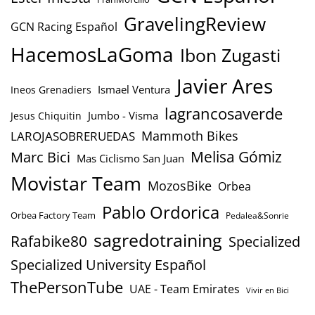
GravelingReview
GCN Racing Español
HacemosLaGoma
Ibon Zugasti
Javier Ares
Ismael Ventura
Ineos Grenadiers
lagrancosaverde
Jumbo - Visma
Jesus Chiquitin
Mammoth Bikes
LAROJASOBRERUEDAS
Marc Bici
Melisa Gómiz
Mas Ciclismo San Juan
Movistar Team
MozosBike
Orbea
Pablo Ordorica
Orbea Factory Team
Pedalea&Sonrie
sagredotraining
Rafabike80
Specialized
Specialized University Español
ThePersonTube
UAE - Team Emirates
Vivir en Bici