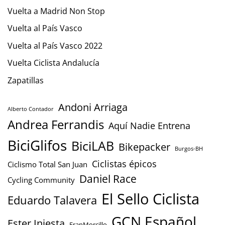
Vuelta a Madrid Non Stop
Vuelta al País Vasco
Vuelta al País Vasco 2022
Vuelta Ciclista Andalucía
Zapatillas
Andoni Arriaga
Alberto Contador
Andrea Ferrandis
Aquí Nadie Entrena
BiciGlifos
BiciLAB
Bikepacker
Burgos-BH
Ciclistas épicos
Ciclismo Total San Juan
Daniel Race
Cycling Community
El Sello Ciclista
Eduardo Talavera
GCN Español
Ester Iniesta
FranMorcillo