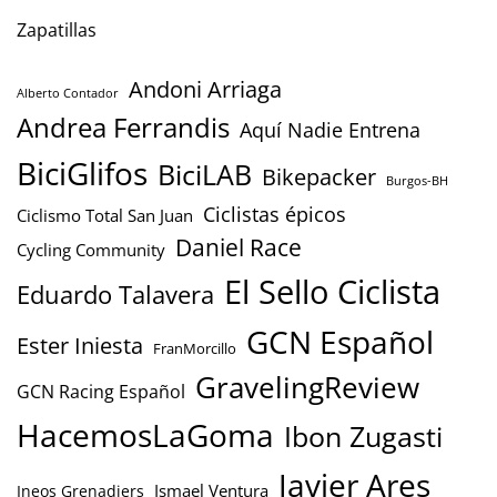
Zapatillas
Andoni Arriaga
Alberto Contador
Andrea Ferrandis
Aquí Nadie Entrena
BiciGlifos
BiciLAB
Bikepacker
Burgos-BH
Ciclistas épicos
Ciclismo Total San Juan
Daniel Race
Cycling Community
El Sello Ciclista
Eduardo Talavera
GCN Español
Ester Iniesta
FranMorcillo
GravelingReview
GCN Racing Español
HacemosLaGoma
Ibon Zugasti
Javier Ares
Ismael Ventura
Ineos Grenadiers