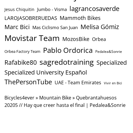
lagrancosaverde
Jumbo - Visma
Jesus Chiquitin
Mammoth Bikes
LAROJASOBRERUEDAS
Marc Bici
Melisa Gómiz
Mas Ciclismo San Juan
Movistar Team
MozosBike
Orbea
Pablo Ordorica
Orbea Factory Team
Pedalea&Sonrie
sagredotraining
Rafabike80
Specialized
Specialized University Español
ThePersonTube
UAE - Team Emirates
Vivir en Bici
Bicycles4ever
»
Mountain Bike
»
Quebrantahuesos
20205 // Hay que creer hasta el final | Pedalea&Sonrie