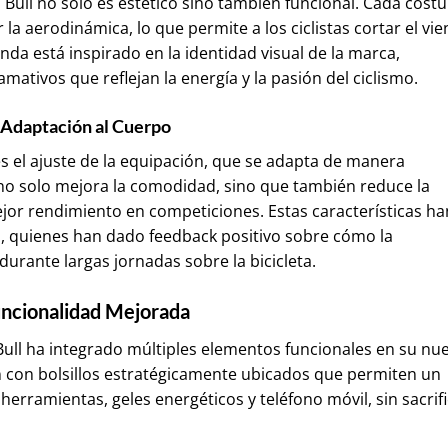
 Bull no solo es estético sino también funcional. Cada costu
a aerodinámica, lo que permite a los ciclistas cortar el vie
nda está inspirado en la identidad visual de la marca,
lamativos que reflejan la energía y la pasión del ciclismo.
Adaptación al Cuerpo
s el ajuste de la equipación, que se adapta de manera
to no solo mejora la comodidad, sino que también reduce la
ejor rendimiento en competiciones. Estas características ha
es, quienes han dado feedback positivo sobre cómo la
urante largas jornadas sobre la bicicleta.
ncionalidad Mejorada
Bull ha integrado múltiples elementos funcionales en su nu
án con bolsillos estratégicamente ubicados que permiten un
 herramientas, geles energéticos y teléfono móvil, sin sacrif