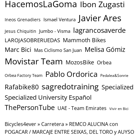
HacemosLaGoma
Ibon Zugasti
Javier Ares
Ismael Ventura
Ineos Grenadiers
lagrancosaverde
Jumbo - Visma
Jesus Chiquitin
Mammoth Bikes
LAROJASOBRERUEDAS
Marc Bici
Melisa Gómiz
Mas Ciclismo San Juan
Movistar Team
MozosBike
Orbea
Pablo Ordorica
Orbea Factory Team
Pedalea&Sonrie
sagredotraining
Rafabike80
Specialized
Specialized University Español
ThePersonTube
UAE - Team Emirates
Vivir en Bici
Bicycles4ever
»
Carretera
»
REMCO ALUCINA con
POGACAR / MARCAJE ENTRE SEIXAS, DEL TORO y AUYSO