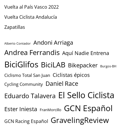
Vuelta al País Vasco 2022
Vuelta Ciclista Andalucía
Zapatillas
Andoni Arriaga
Alberto Contador
Andrea Ferrandis
Aquí Nadie Entrena
BiciGlifos
BiciLAB
Bikepacker
Burgos-BH
Ciclistas épicos
Ciclismo Total San Juan
Daniel Race
Cycling Community
El Sello Ciclista
Eduardo Talavera
GCN Español
Ester Iniesta
FranMorcillo
GravelingReview
GCN Racing Español