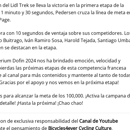
el Lidl Trek se lleva la victoria en la primera etapa de la
s, 1 minuto y 30 segundos, Pedersen cruza la línea de meta e
Page.
idera con 10 segundos de ventaja sobre sus competidores. Lo
 Buitrago, Iván Ramiro Sosa, Harold Tejada, Santiago Umba
n se destacan en la etapa.
terium Dofin 2024 nos ha brindado emoción, velocidad y
ierdas las próximas etapas de esta competencia francesa
e al canal para más contenidos y mantente al tanto de toda
Gracias por el apoyo y nos vemos en la próxima etapa!
s para alcanzar la meta de los 100,000. ¡Activa la campana 
detalle! ¡Hasta la próxima! ¡Chao chao!
son de exclusiva responsabilidad del
Canal de Youtube
nte el pensamiento de
Bicycles4ever Cycling Culture
.