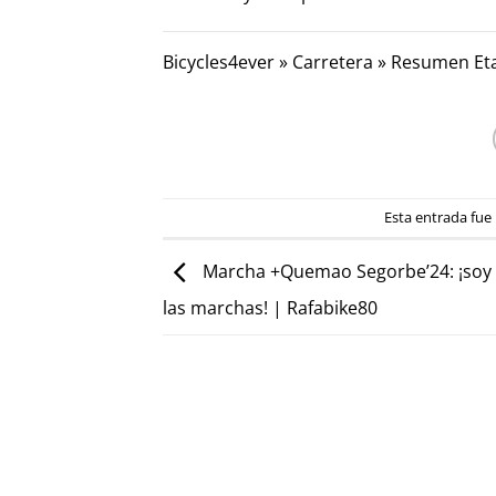
Bicycles4ever
»
Carretera
»
Resumen Eta
Esta entrada fue
Marcha +Quemao Segorbe’24: ¡soy 
las marchas! | Rafabike80